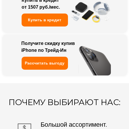
Купить в кредит
от 1507 руб./мес.
Большой ассортимент.
Купить в кредит
Низкие цены
Работаем
с 2013 года
Получите скидку купив
iPhone по Трейд-Ин
Наличие официальной
гарантии от магазина
Рассчитать выгоду
Весь товар всегда
есть в наличии