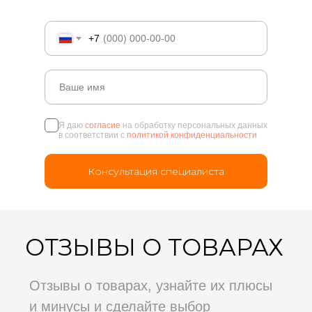
Apple. Все очень понравилось, большое
спасибо компетентным сотрудникам
+7
01.05.2023
Евдокия Сульженко
Покупала телефон. Цена приемлемая.
Я даю
согласие
на обработку персональных данных
Гарантия. Персонал внимательный. Помогли с
в соответствии с
политикой конфиденциальности
настройками. Наклеили защитное стекло.
Сразу и чехол здесь приобрела. Спасибо
Консультация специалиста
02.04.2023
Диана
Покупала в данном магазине повер банк и
чехлы, все очень понравилось, качество
отличное