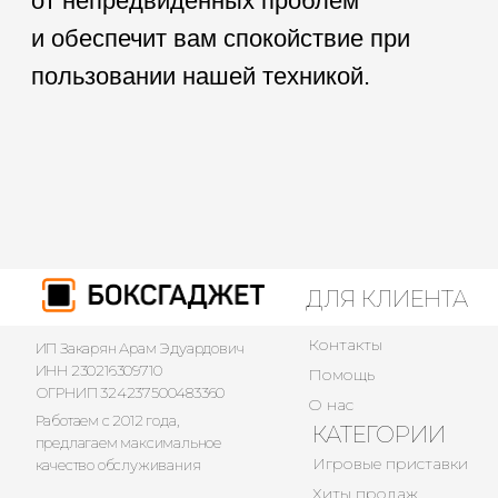
ДЛЯ КЛИЕНТА
Контакты
ИП Закарян Арам Эдуардович
ИНН 230216309710
Помощь
ОГРНИП 324237500483360
О нас
Работаем с 2012 года,
КАТЕГОРИИ
предлагаем максимальное
Игровые приставки
качество обслуживания
Хиты продаж