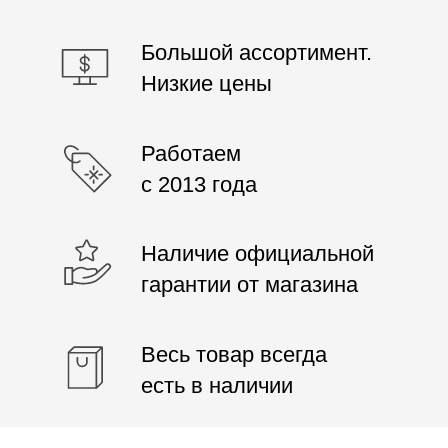
ОТЗЫВЫ О ТОВАРАХ
Отзывы о товарах, узнайте их плюсы
и минусы и сделайте выбор
правильно!
4.9/5
Средняя оценка
jeffmathewjeff
Купил МакБук Аир месяц назад, удивило