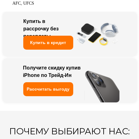
AFC, UFCS
ПОЧЕМУ ВЫБИРАЮТ НАС:
Купить в
рассрочку без
Большой ассортимент.
переплаты
Низкие цены
Купить в кредит
Работаем
с 2013 года
Получите скидку купив
iPhone по Трейд-Ин
Наличие официальной
гарантии от магазина
Рассчитать выгоду
Весь товар всегда
есть в наличии