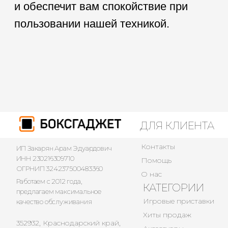
ДЛЯ КЛИЕНТА
Контакты
ИП Закарян Арам Эдуардович
ИНН 230216309710
Помощь
ОГРНИП 324237500483360
О нас
Работаем с 2012 года,
КАТЕГОРИИ
предлагаем максимальное
Игровые приставки
качество обслуживания
Хиты продаж
352932, Краснодарский край,