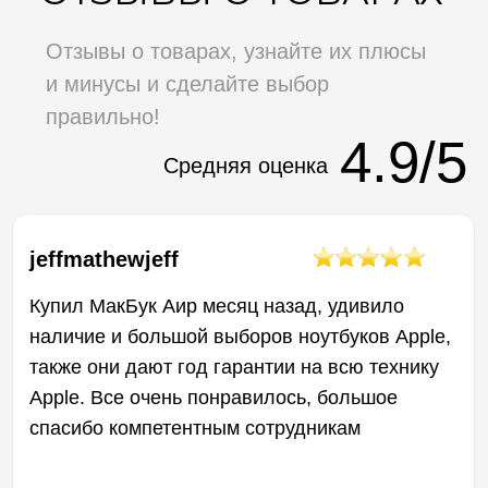
Покупала в данном магазине повер банк и
чехлы, все очень понравилось, качество
отличное
10.04.2023
Эдик Аветисян
Спасибо большое этому магазину ! Очень
грамотный персонал консультирует по любым
вопросам. Очень понравился большой
ассортимент гаджетов на любой вкус !
01.04.2023
ГАРАНТИЯ НА ВСЮ
НАШУ ПРОДУКЦИЮ
12 МЕСЯЦЕВ