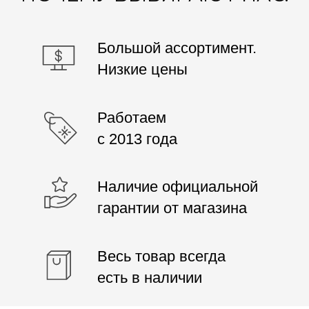
ОТЗЫВЫ О ТОВАРАХ
Отзывы о товарах, узнайте их плюсы
и минусы и сделайте выбор
правильно!
4.9/5
Средняя оценка
jeffmathewjeff