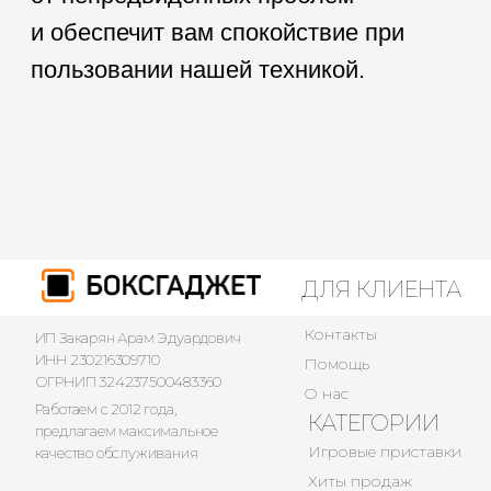
ДЛЯ КЛИЕНТА
Контакты
ИП Закарян Арам Эдуардович
ИНН 230216309710
Помощь
ОГРНИП 324237500483360
О нас
Работаем с 2012 года,
КАТЕГОРИИ
предлагаем максимальное
Игровые приставки
качество обслуживания
Хиты продаж