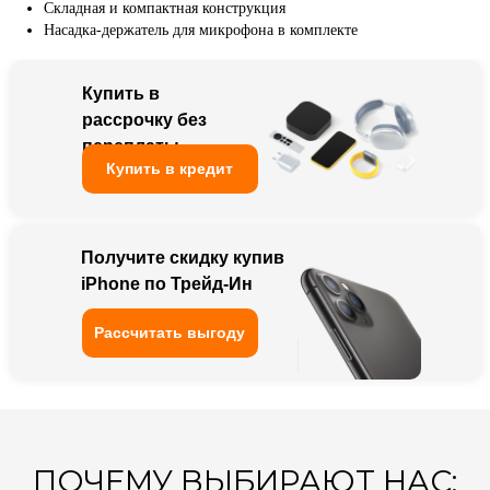
Складная и компактная конструкция
Насадка-держатель для микрофона в комплекте
ПОЧЕМУ ВЫБИРАЮТ НАС:
Купить в
рассрочку без
Большой ассортимент.
переплаты
Низкие цены
Купить в кредит
Работаем
с 2013 года
Получите скидку купив
Наличие официальной
iPhone по Трейд-Ин
гарантии от магазина
Рассчитать выгоду
Весь товар всегда
есть в наличии